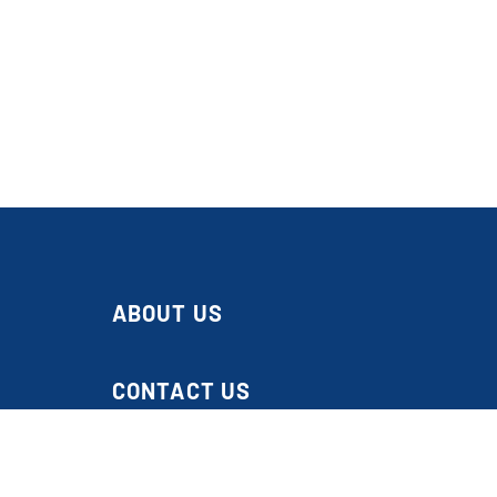
ABOUT US
CONTACT US
Gedung GRID NETWORK
Perkantoran Kompas Gramedia