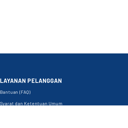
LAYANAN PELANGGAN
Bantuan (FAQ)
Butuh
Bantuan?
Syarat dan Ketentuan Umum
Panduan Belanja
Privacy Policy