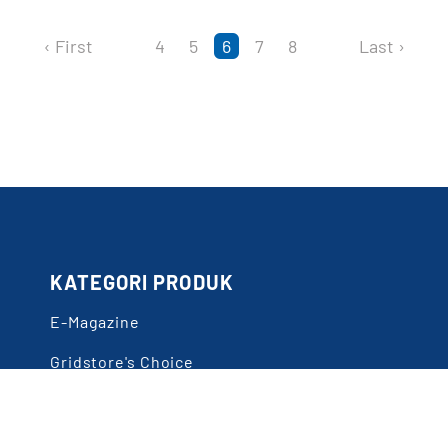
(current)
‹ First
Last ›
4
5
6
7
8
KATEGORI PRODUK
E-Magazine
Gridstore's Choice
Konten Premium
Event & Webinar