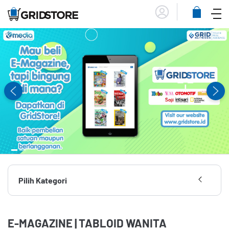
Menu
Lihat
Keranja
Pilih Kategori
Semua
Majalah Anak
E-MAGAZINE | TABLOID WANITA
Majalah Pria