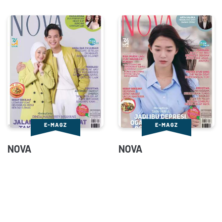
Tabloid Wanita
Tabloid Otomotif
Cooking
E-MAGZ
E-MAGZ
NOVA
NOVA