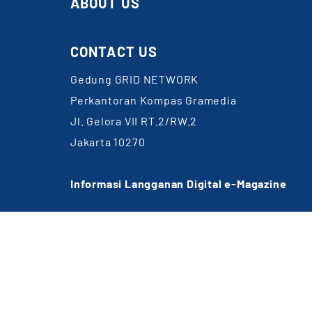
ABOUT US
CONTACT US
Gedung GRID NETWORK
Perkantoran Kompas Gramedia
Jl. Gelora VII RT.2/RW.2
Jakarta 10270
Informasi Langganan Digital e-Magazine
WA: 0857-1832-6891
Email:
cs@gridnetwork.id
(Jam kerja 09.00-18.00 WIB)