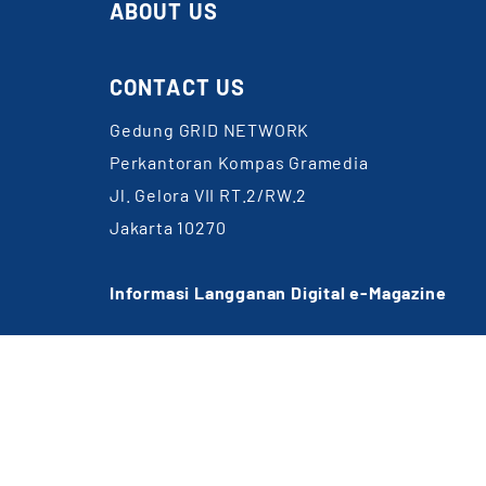
ABOUT US
CONTACT US
Gedung GRID NETWORK
Perkantoran Kompas Gramedia
Jl. Gelora VII RT.2/RW.2
Jakarta 10270
Informasi Langganan Digital e-Magazine
WA: 0857-1832-6891
Email:
cs@gridnetwork.id
(Jam kerja 09.00-18.00 WIB)