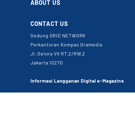
ABOUT US
CONTACT US
Gedung GRID NETWORK
Perkantoran Kompas Gramedia
Jl. Gelora VII RT.2/RW.2
Jakarta 10270
Informasi Langganan Digital e-Magazine
WA: 0857-1832-6891
Email:
cs@gridnetwork.id
(Jam kerja 09.00-18.00 WIB)