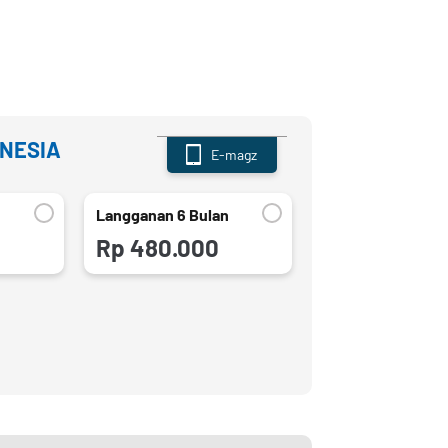
ONESIA
E-magz
n
Langganan 6 Bulan
Rp 480.000