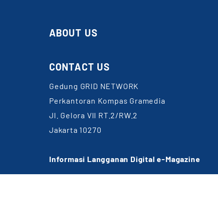
ABOUT US
CONTACT US
Gedung GRID NETWORK
Perkantoran Kompas Gramedia
Jl. Gelora VII RT.2/RW.2
Jakarta 10270
Informasi Langganan Digital e-Magazine
WA: 0857-1832-6891
Email:
cs@gridnetwork.id
(Jam kerja 09.00-18.00 WIB)