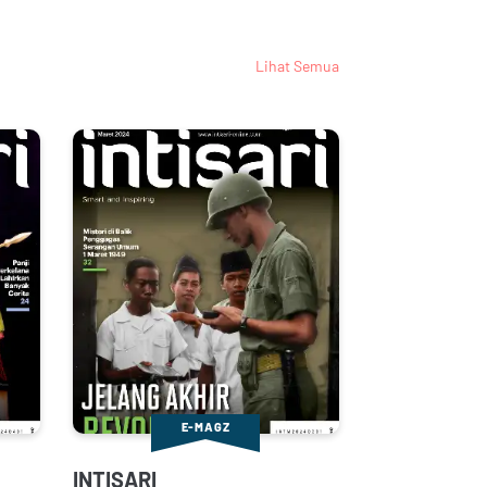
Lihat Semua
E-MAGZ
INTISARI