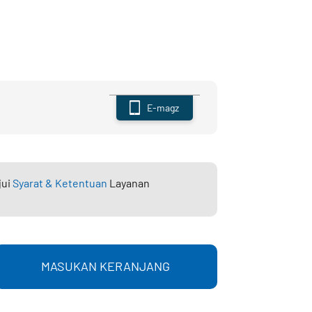
E-magz
jui
Syarat & Ketentuan
Layanan
MASUKAN KERANJANG