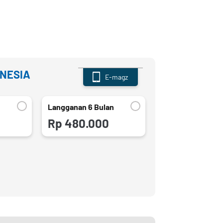
ONESIA
E-magz
n
Langganan 6 Bulan
Rp 480.000