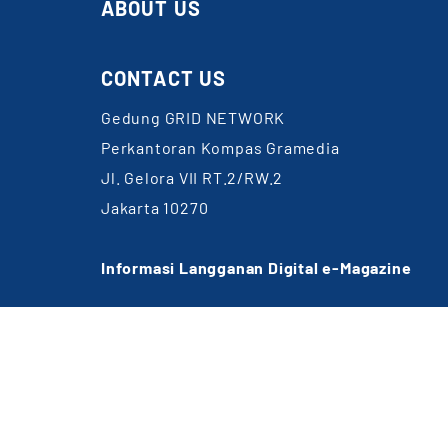
ABOUT US
CONTACT US
Gedung GRID NETWORK
Perkantoran Kompas Gramedia
Jl. Gelora VII RT.2/RW.2
Jakarta 10270
Informasi Langganan Digital e-Magazine
WA: 0857-1832-6891
Email:
cs@gridnetwork.id
(Jam kerja 09.00-18.00 WIB)