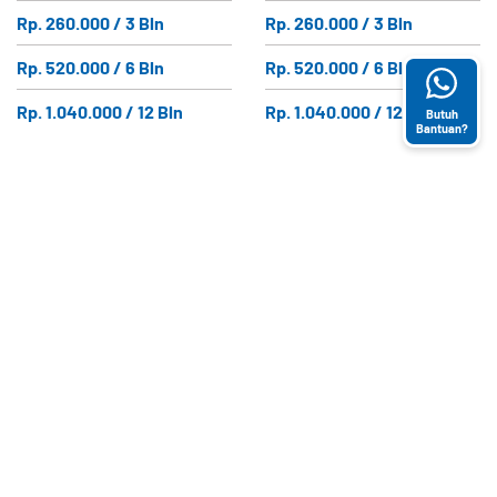
Rp. 260.000 / 3 Bln
Rp. 260.000 / 3 Bln
Rp. 520.000 / 6 Bln
Rp. 520.000 / 6 Bln
Rp. 1.040.000 / 12 Bln
Rp. 1.040.000 / 12 Bln
Butuh
Bantuan?
ABOUT US
KATEGORI
LAYANAN
PRODUK
PELANGGAN
E-Magazine
Bantuan (FAQ)
CONTACT US
Gridstore's
Syarat dan
Gedung GRID
Choice
Ketentuan
NETWORK
Umum
Perkantoran
Konten