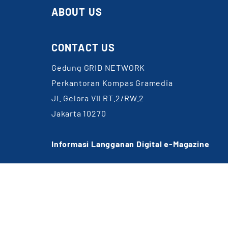
ABOUT US
CONTACT US
Gedung GRID NETWORK
Perkantoran Kompas Gramedia
Jl. Gelora VII RT.2/RW.2
Jakarta 10270
Informasi Langganan Digital e-Magazine
WA: 0857-1832-6891
Email:
cs@gridnetwork.id
(Jam kerja 09.00-18.00 WIB)