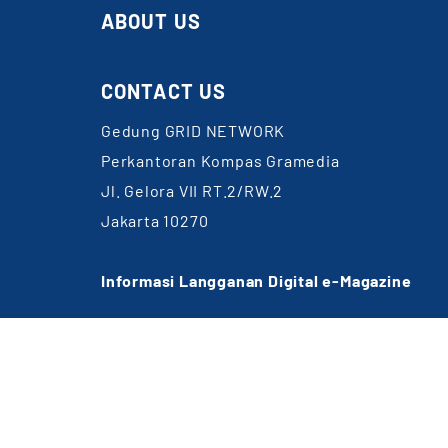
ABOUT US
CONTACT US
Gedung GRID NETWORK
Perkantoran Kompas Gramedia
Jl. Gelora VII RT.2/RW.2
Jakarta 10270
Informasi Langganan Digital e-Magazine
WA: 0857-1832-6891
Email:
cs@gridnetwork.id
(Jam kerja 09.00-18.00 WIB)