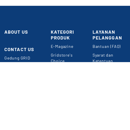
ABOUT US
KATEGORI
LAYANAN
PRODUK
PELANGGAN
E-Magazine
Bantuan (FAQ)
CONTACT US
Butuh
Bantuan?
Gridstore's
Syarat dan
Gedung GRID
Choice
Ketentuan
NETWORK
Umum
Perkantoran
Konten
Kompas Gramedia
Premium
Panduan Belanja
Jl. Gelora VII
Event & Webinar
Privacy Policy
RT.2/RW.2
Jakarta 10270
METODE
Informasi
PEMBAYARAN
Langganan Digital
e-Magazine
WA: 0857-1832-