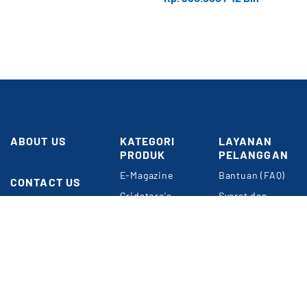
ABOUT US
KATEGORI
LAYANAN
PRODUK
PELANGGAN
Butuh
Bantuan?
E-Magazine
Bantuan (FAQ)
CONTACT US
Gridstore's
Syarat dan
Gedung GRID
Choice
Ketentuan
NETWORK
Umum
Perkantoran
Konten
Kompas Gramedia
Premium
Panduan Belanja
Jl. Gelora VII
Event & Webinar
Privacy Policy
RT.2/RW.2
Jakarta 10270
METODE