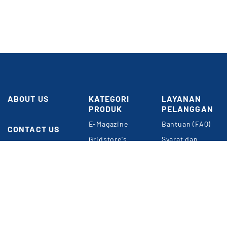
ABOUT US
KATEGORI
LAYANAN
PRODUK
PELANGGAN
Butuh
E-Magazine
Bantuan (FAQ)
Bantuan?
CONTACT US
Gridstore's
Syarat dan
Gedung GRID
Choice
Ketentuan
NETWORK
Umum
Perkantoran
Konten
Kompas Gramedia
Premium
Panduan Belanja
Jl. Gelora VII
Event & Webinar
Privacy Policy
RT.2/RW.2
Jakarta 10270
METODE
Informasi