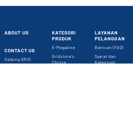
ABOUT US
KATEGORI
LAYANAN
PRODUK
PELANGGAN
E-Magazine
Bantuan (FAQ)
CONTACT US
Butuh
Bantuan?
Gridstore's
Syarat dan
Gedung GRID
Choice
Ketentuan
NETWORK
Umum
Perkantoran
Konten
Kompas Gramedia
Premium
Panduan Belanja
Jl. Gelora VII
Event & Webinar
Privacy Policy
RT.2/RW.2
Jakarta 10270
METODE
Informasi
PEMBAYARAN
Langganan Digital
e-Magazine
WA: 0857-1832-