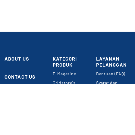
ABOUT US
KATEGORI
LAYANAN
PRODUK
PELANGGAN
Butuh
E-Magazine
Bantuan (FAQ)
Bantuan?
CONTACT US
Gridstore's
Syarat dan
Gedung GRID
Choice
Ketentuan
NETWORK
Umum
Perkantoran
Konten
Kompas Gramedia
Premium
Panduan Belanja
Jl. Gelora VII
Event & Webinar
Privacy Policy
RT.2/RW.2
Jakarta 10270
METODE
Informasi