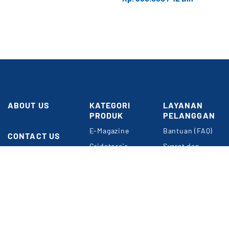
ABOUT US
KATEGORI
LAYANAN
PRODUK
PELANGGAN
Butuh
Bantuan?
E-Magazine
Bantuan (FAQ)
CONTACT US
Gridstore's
Syarat dan
Gedung GRID
Choice
Ketentuan
NETWORK
Umum
Perkantoran
Konten
Kompas Gramedia
Premium
Panduan Belanja
Jl. Gelora VII
Event & Webinar
Privacy Policy
RT.2/RW.2
Jakarta 10270
METODE