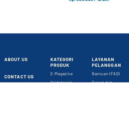
ABOUT US
KATEGORI
LAYANAN
PRODUK
PELANGGAN
Butuh
Bantuan?
E-Magazine
Bantuan (FAQ)
CONTACT US
Gridstore's
Syarat dan
Gedung GRID
Choice
Ketentuan
NETWORK
Umum
Perkantoran
Konten
Kompas Gramedia
Premium
Panduan Belanja
Jl. Gelora VII
Event & Webinar
Privacy Policy
RT.2/RW.2
Jakarta 10270
METODE