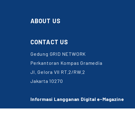
ABOUT US
CONTACT US
Gedung GRID NETWORK
Perkantoran Kompas Gramedia
Jl. Gelora VII RT.2/RW.2
Jakarta 10270
Informasi Langganan Digital e-Magazine
WA: 0857-1832-6891
Email:
cs@gridnetwork.id
(Jam kerja 09.00-18.00 WIB)