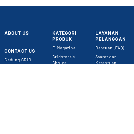
ABOUT US
KATEGORI
LAYANAN
PRODUK
PELANGGAN
E-Magazine
Bantuan (FAQ)
CONTACT US
Butuh
Bantuan?
Gridstore's
Syarat dan
Gedung GRID
Choice
Ketentuan
NETWORK
Umum
Perkantoran
Konten
Kompas Gramedia
Premium
Panduan Belanja
Jl. Gelora VII
Event & Webinar
Privacy Policy
RT.2/RW.2
Jakarta 10270
METODE
Informasi
PEMBAYARAN
Langganan Digital
e-Magazine
WA: 0857-1832-