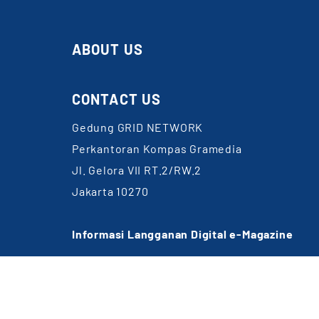
ABOUT US
CONTACT US
Gedung GRID NETWORK
Perkantoran Kompas Gramedia
Jl. Gelora VII RT.2/RW.2
Jakarta 10270
Informasi Langganan Digital e-Magazine
WA: 0857-1832-6891
Email:
cs@gridnetwork.id
(Jam kerja 09.00-18.00 WIB)