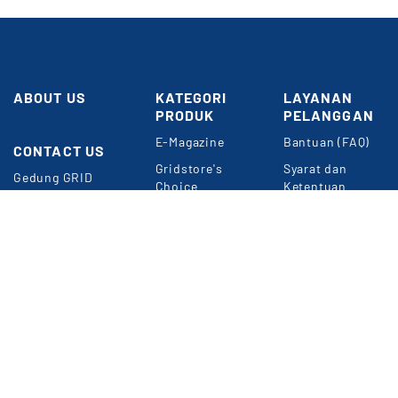
ABOUT US
KATEGORI
LAYANAN
PRODUK
PELANGGAN
E-Magazine
Bantuan (FAQ)
CONTACT US
Butuh
Bantuan?
Gridstore's
Syarat dan
Gedung GRID
Choice
Ketentuan
NETWORK
Umum
Perkantoran
Konten
Kompas Gramedia
Premium
Panduan Belanja
Jl. Gelora VII
Event & Webinar
Privacy Policy
RT.2/RW.2
Jakarta 10270
METODE
Informasi
PEMBAYARAN
Langganan Digital
e-Magazine
WA: 0857-1832-