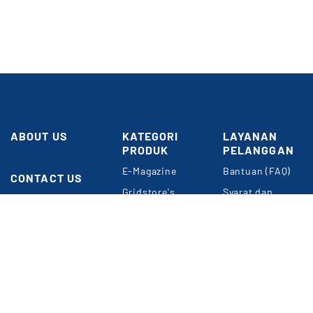
ABOUT US
KATEGORI
LAYANAN
PRODUK
PELANGGAN
Butuh
E-Magazine
Bantuan (FAQ)
Bantuan?
CONTACT US
Gridstore's
Syarat dan
Gedung GRID
Choice
Ketentuan
NETWORK
Umum
Perkantoran
Konten
Kompas Gramedia
Premium
Panduan Belanja
Jl. Gelora VII
Event & Webinar
Privacy Policy
RT.2/RW.2
Jakarta 10270
METODE
Informasi