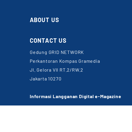
ABOUT US
CONTACT US
Gedung GRID NETWORK
Perkantoran Kompas Gramedia
Jl. Gelora VII RT.2/RW.2
Jakarta 10270
Informasi Langganan Digital e-Magazine
WA: 0857-1832-6891
Email:
cs@gridnetwork.id
(Jam kerja 09.00-18.00 WIB)