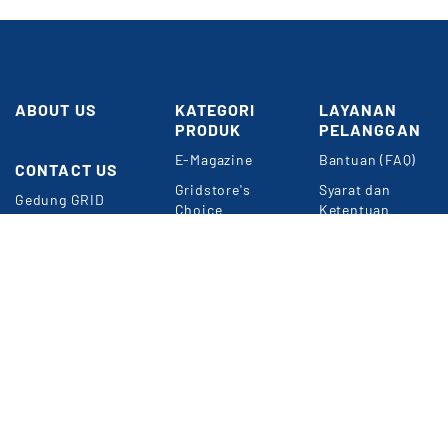
ABOUT US
KATEGORI
LAYANAN
PRODUK
PELANGGAN
E-Magazine
Bantuan (FAQ)
CONTACT US
Butuh
Bantuan?
Gridstore's
Syarat dan
Gedung GRID
Choice
Ketentuan
NETWORK
Umum
Perkantoran
Konten
Kompas Gramedia
Premium
Panduan Belanja
Jl. Gelora VII
Event & Webinar
Privacy Policy
RT.2/RW.2
Jakarta 10270
METODE
Informasi
PEMBAYARAN
Langganan Digital
e-Magazine
WA: 0857-1832-