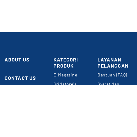
ABOUT US
KATEGORI
LAYANAN
PRODUK
PELANGGAN
Butuh
E-Magazine
Bantuan (FAQ)
Bantuan?
CONTACT US
Gridstore's
Syarat dan
Gedung GRID
Choice
Ketentuan
NETWORK
Umum
Perkantoran
Konten
Kompas Gramedia
Premium
Panduan Belanja
Jl. Gelora VII
Event & Webinar
Privacy Policy
RT.2/RW.2
Jakarta 10270
METODE
Informasi