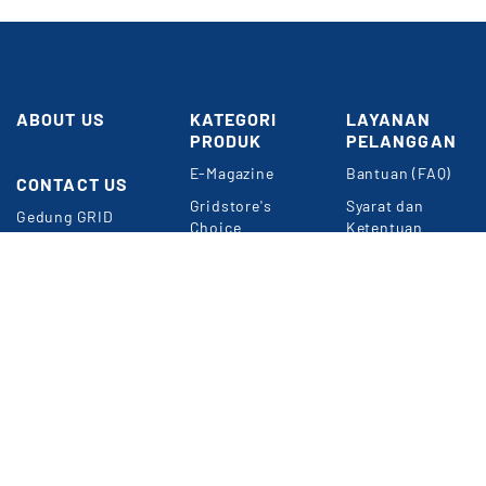
ABOUT US
KATEGORI
LAYANAN
PRODUK
PELANGGAN
E-Magazine
Bantuan (FAQ)
CONTACT US
Butuh
Bantuan?
Gridstore's
Syarat dan
Gedung GRID
Choice
Ketentuan
NETWORK
Umum
Perkantoran
Konten
Kompas Gramedia
Premium
Panduan Belanja
Jl. Gelora VII
Event & Webinar
Privacy Policy
RT.2/RW.2
Jakarta 10270
METODE
Informasi
PEMBAYARAN
Langganan Digital
e-Magazine
WA: 0857-1832-